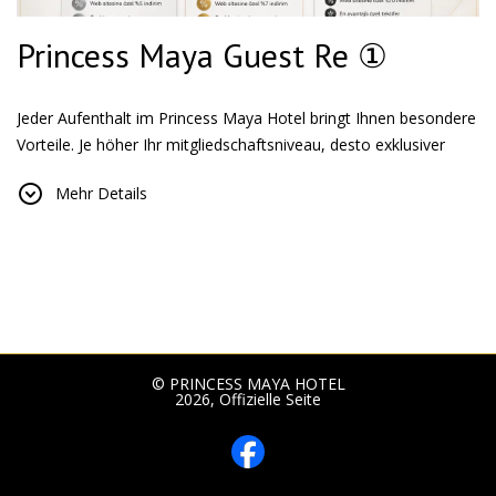
Princess Maya Guest Re ①
Jeder Aufenthalt im Princess Maya Hotel bringt Ihnen besondere
Vorteile. Je höher Ihr mitgliedschaftsniveau, desto exklusiver
können Sie von Rabatten profitieren und ein privilegiertes
Mehr Details
Unterkunftserlebnis genießen.
Silber Mitgliedschaft
Alle Gäste, die sich für das Princess Maya Guest re ① Programm
angemeldet haben, nehmen an dem Programm mit der Silver-
Mitgliedschaft Teil.
Vorteile:
Exklusiv 5% Rabatt für ①
© PRINCESS MAYA HOTEL
2026, Offizielle Seite
Vorrangiger Zugriff auf spezielle Kampagnen
Gold Mitgliedschaft
Steigen Sie nach insgesamt 15 Übernachtungen auf die Gold-