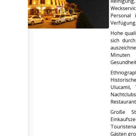
Reinigun
Weckservi
Personal 
Verfügung
Hohe quali
sich durc
auszeichne
Minut
Gesundheit
Ethnograp
Historisch
Ulucamii,
Nachtclub
Restaurant
Große Sta
Einkaufsze
Touristena
Gästen gro