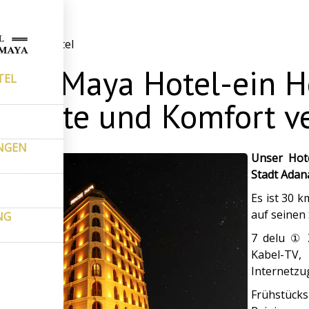
Über das Hotel
cess Maya Hotel-ein H
TEL
hichte und Komfort ve
NGEN
Unser Hot
Stadt Adan
Es ist 30 k
auf seinen
NG
7 delu ① 
Kabel-T
Internetzu
Frühstücks