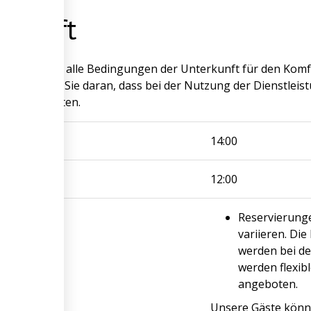
rkunft
ya Hotel hat alle Bedingungen der Unterkunft für den Komfor
 Wir erinnern Sie daran, dass bei der Nutzung der Dienstlei
n Regeln gelten.
14:00
12:00
ornierung
Reservierung
variieren. D
werden bei d
werden flexib
angeboten.
Unsere Gäste könne