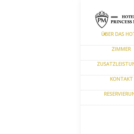
Hauptseite
–
Prin
ÜBER DAS HO
Gesc
ZIMMER
ZUSATZLEISTU
KONTAKT
RESERVIERU