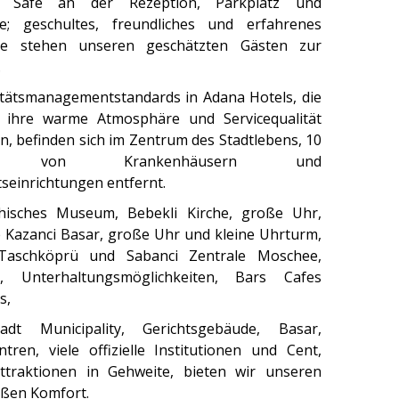
g, Safe an der Rezeption, Parkplatz und
ce; geschultes, freundliches und erfahrenes
ie stehen unseren geschätzten Gästen zur
.
tätsmanagementstandards in Adana Hotels, die
h ihre warme Atmosphäre und Servicequalität
n, befinden sich im Zentrum des Stadtlebens, 10
en von Krankenhäusern und
seinrichtungen entfernt.
hisches Museum, Bebekli Kirche, große Uhr,
e Kazanci Basar, große Uhr und kleine Uhrturm,
 Taschköprü und Sabanci Zentrale Moschee,
s, Unterhaltungsmöglichkeiten, Bars Cafes
s,
dt Municipality, Gerichtsgebäude, Basar,
ntren, viele offizielle Institutionen und Cent,
ttraktionen in Gehweite, bieten wir unseren
ßen Komfort.