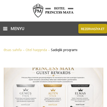
MENYU
REZERVASİYA ET
Əsas səhifə
–
Otel haqqında
–
Sadiqlik proqramı