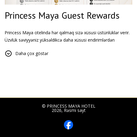
Princess Maya Guest Rewards
Princess Maya otelində hər qalmaq sizə xüsusi üstünlüklər verir.
Üzvlük səviyyəniz yüksəldikcə daha xüsusi endirimlərdən
yararlana və imtiyazlı yaşayışdan həzz ala bilərsiniz.
Daha çox göstər
Gümüş üzvlük
Princess Maya qonaq mükafatları proqramına daxil olan bütün
qonaqlarımız gümüş üzvlük səviyyəsində proqramda iştirak
edirlər.
Faydaları:
Veb saytında eksklüziv 5% endirim
© PRINCESS MAYA HOTEL
Xüsusi kampaniyalara prioritet giriş
2026, Rəsmi sayt
Qızıl üzvlük
Oktyabrın 15 gecəsindən sonra qızıl üzvlük səviyyəsinə qalxın və
əlavə üstünlüklərdən yararlanın.