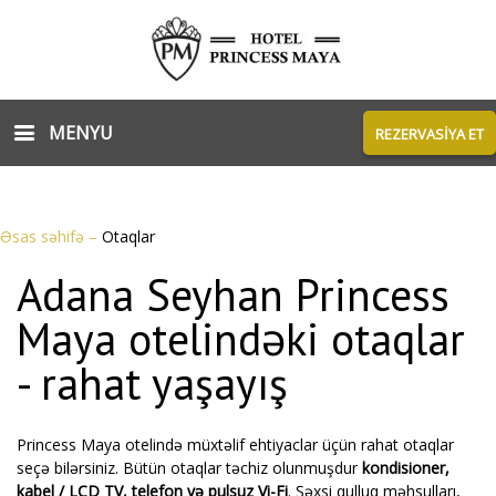
MENYU
REZERVASİYA ET
Əsas səhifə
–
Otaqlar
Adana Seyhan Princess
Maya otelindəki otaqlar
- rahat yaşayış
Princess Maya otelində müxtəlif ehtiyaclar üçün rahat otaqlar
seçə bilərsiniz. Bütün otaqlar təchiz olunmuşdur
kondisioner,
kabel / LCD TV, telefon və pulsuz Vi-Fi
. Şəxsi qulluq məhsulları,