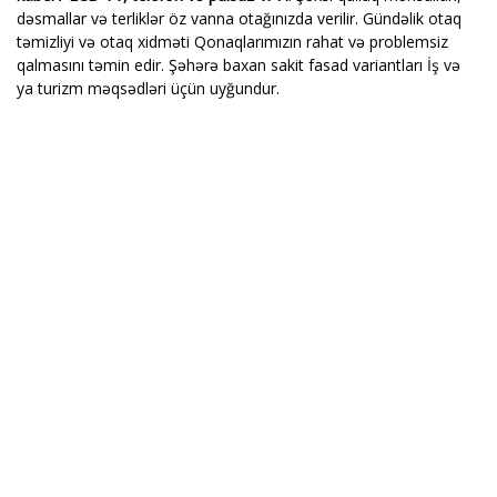
dəsmallar və terliklər öz vanna otağınızda verilir. Gündəlik otaq
təmizliyi və otaq xidməti Qonaqlarımızın rahat və problemsiz
qalmasını təmin edir. Şəhərə baxan sakit fasad variantları İş və
ya turizm məqsədləri üçün uyğundur.